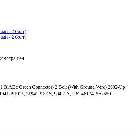
осмотра цен
(1 BlADe Green Connector) 2 Bolt (With Ground Wire) 2002-Up
1941-PR015, 31941PR015, 98431A, G6T46174, 5A-550