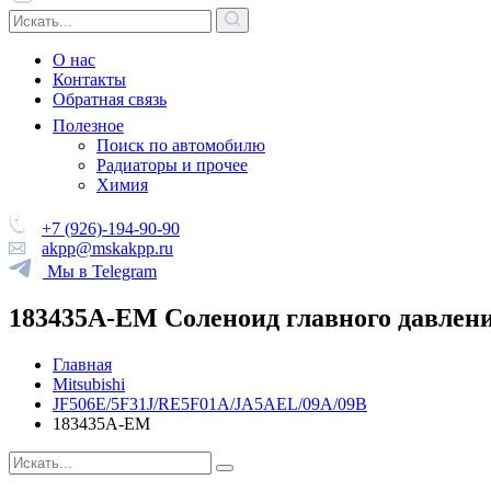
О нас
Контакты
Обратная связь
Полезное
Поиск по автомобилю
Радиаторы и прочее
Химия
+7 (926)-194-90-90
akpp@mskakpp.ru
Мы в Telegram
183435A-EM Соленоид главного давлени
Главная
Mitsubishi
JF506E/5F31J/RE5F01A/JA5AEL/09A/09B
183435A-EM