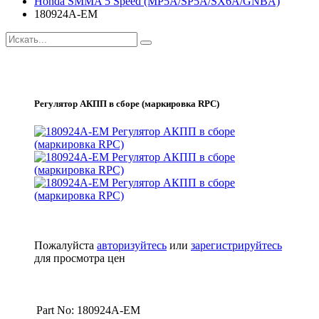
Honda SMMA 5 Speed (MP5A/SP5A/SX6A/GNBA)
180924A-EM
Регулятор АКПП в сборе (маркировка RPC)
Пожалуйста
авторизуйтесь
или
зарегистрируйтесь
для просмотра цен
Part No: 180924A-EM