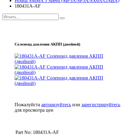
Honda SMMA 5 Speed (MP5A/SP5A/SX6A/GNBA)
180431A-AF
Соленоид давления АКПП (двойной)
Пожалуйста
авторизуйтесь
или
зарегистрируйтесь
для просмотра цен
Part No: 180431A-AF