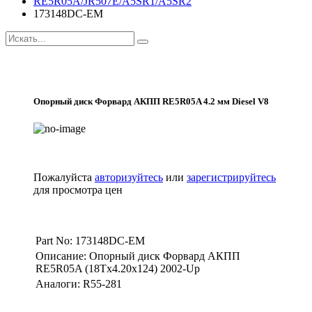
RE5R05A/JR507E/A5SR1/A5SR2
173148DC-EM
Опорный диск Форвард АКПП RE5R05A 4.2 мм Diesel V8
Пожалуйста
авторизуйтесь
или
зарегистрируйтесь
для просмотра цен
Part No: 173148DC-EM
Описание: Опорный диск Форвард АКПП
RE5R05A (18Tx4.20x124) 2002-Up
Аналоги: R55-281