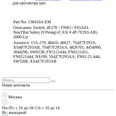
для просмотра цен
Part No: 138410A-EM
Описание: Switch, 4F27E / FNR5 / FS5AEL
NeuTRal Safety (9 Prong) (CASt # 4P-7F293-AB)
2000-Up
Аналоги: 15A-279, 48410, 46627, 7S4Z7F293A,
XS4P7F293AB, 7S4P7F293AA, 4826701, 4454900,
3044296, SW6538, FN1121444, FN0121411,
FN0121444, NS199, 5S4Z7F293AA, FN01-21-444,
SW5268, XS4Z7F293AB
Наши контакты
Москва
Пн-Пт:
с 10 до 18;
Cб:
с 10 до 14
Вс:
выходной