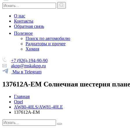
О нас
Контакты
Обратная связь
Полезное
Поиск по автомобилю
Радиаторы и прочее
Химия
+7 (926)-194-90-90
akpp@mskakpp.ru
Мы в Telegram
137612A-EM Солнечная шестерня планет
Главная
Opel
AW80-40LS/AW81-40LE
137612A-EM