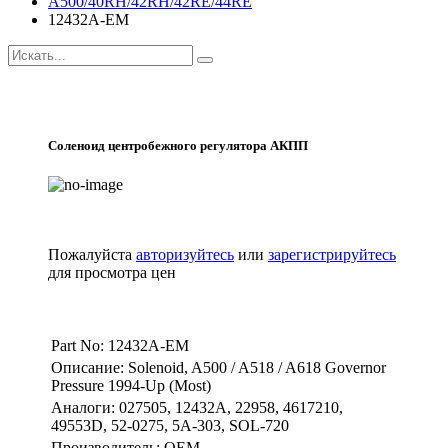
A500/40RH/42RH/42RE/44RE
12432A-EM
Соленоид центробежного регулятора АКПП
Пожалуйста
авторизуйтесь
или
зарегистрируйтесь
для просмотра цен
Part No: 12432A-EM
Описание: Solenoid, A500 / A518 / A618 Governor
Pressure 1994-Up (Most)
Аналоги: 027505, 12432A, 22958, 4617210,
49553D, 52-0275, 5A-303, SOL-720
Производитель: OEM