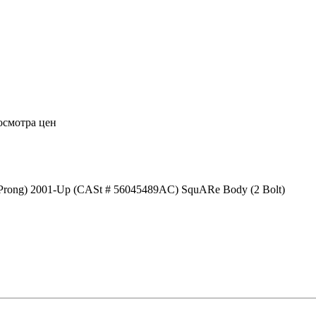
осмотра цен
5 Prong) 2001-Up (CASt # 56045489AC) SquARe Body (2 Bolt)