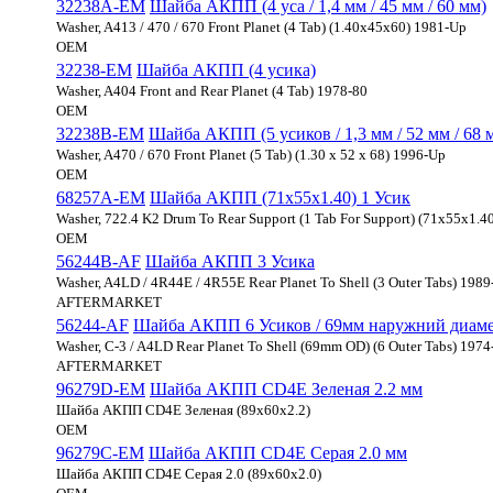
32238A-EM
Шайба АКПП (4 уса / 1,4 мм / 45 мм / 60 мм)
Washer, A413 / 470 / 670 Front Planet (4 Tab) (1.40x45х60) 1981-Up
OEM
32238-EM
Шайба АКПП (4 усика)
Washer, A404 Front and Rear Planet (4 Tab) 1978-80
OEM
32238B-EM
Шайба АКПП (5 усиков / 1,3 мм / 52 мм / 68 
Washer, A470 / 670 Front Planet (5 Tab) (1.30 x 52 x 68) 1996-Up
OEM
68257A-EM
Шайба АКПП (71x55x1.40) 1 Усик
Washer, 722.4 K2 Drum To Rear Support (1 Tab For Support) (71x55x1.4
OEM
56244B-AF
Шайба АКПП 3 Усика
Washer, A4LD / 4R44E / 4R55E Rear Planet To Shell (3 Outer Tabs) 198
AFTERMARKET
56244-AF
Шайба АКПП 6 Усиков / 69мм наружний диам
Washer, C-3 / A4LD Rear Planet To Shell (69mm OD) (6 Outer Tabs) 197
AFTERMARKET
96279D-EM
Шайба АКПП CD4E Зеленая 2.2 мм
Шайба АКПП CD4E Зеленая (89x60x2.2)
OEM
96279C-EM
Шайба АКПП CD4E Серая 2.0 мм
Шайба АКПП CD4E Серая 2.0 (89x60x2.0)