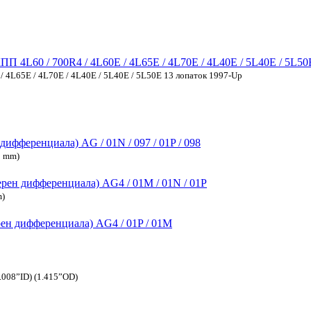
 4L60 / 700R4 / 4L60E / 4L65E / 4L70E / 4L40E / 5L40E / 5L50
 4L65E / 4L70E / 4L40E / 5L40E / 5L50E 13 лопаток 1997-Up
фференциала) AG / 01N / 097 / 01P / 098
92 mm)
ен дифференциала) AG4 / 01M / 01N / 01P
m)
н дифференциала) AG4 / 01P / 01M
1.008”ID) (1.415”OD)