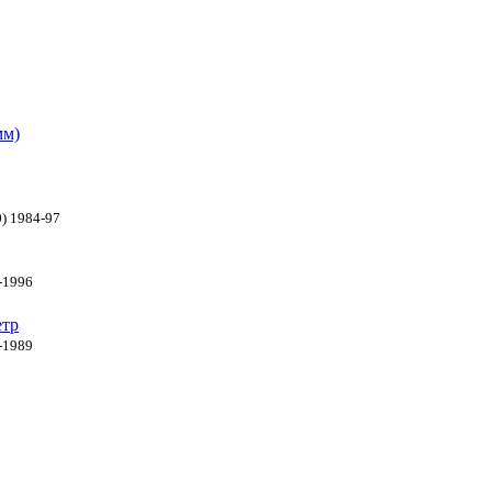
мм)
0) 1984-97
9-1996
етр
4-1989