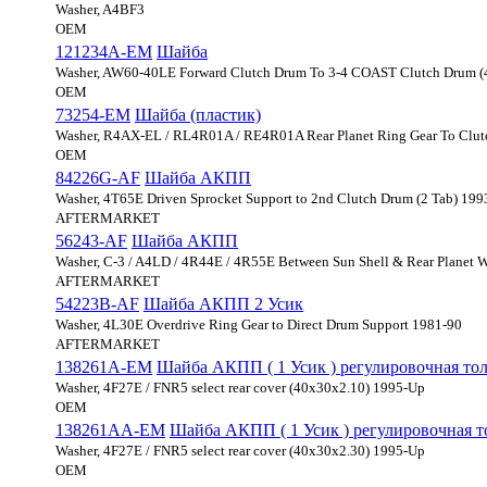
Washer, A4BF3
OEM
121234A-EM
Шайба
Washer, AW60-40LE Forward Clutch Drum To 3-4 COAST Clutch Drum (4 
OEM
73254-EM
Шайба (пластик)
Washer, R4AX-EL / RL4R01A / RE4R01A Rear Planet Ring Gear To Clutch
OEM
84226G-AF
Шайба АКПП
Washer, 4T65E Driven Sprocket Support to 2nd Clutch Drum (2 Tab) 19
AFTERMARKET
56243-AF
Шайба АКПП
Washer, C-3 / A4LD / 4R44E / 4R55E Between Sun Shell & Rear Planet 
AFTERMARKET
54223B-AF
Шайба АКПП 2 Усик
Washer, 4L30E Overdrive Ring Gear to Direct Drum Support 1981-90
AFTERMARKET
138261A-EM
Шайба АКПП ( 1 Усик ) регулировочная то
Washer, 4F27E / FNR5 select rear cover (40x30x2.10) 1995-Up
OEM
138261AA-EM
Шайба АКПП ( 1 Усик ) регулировочная 
Washer, 4F27E / FNR5 select rear cover (40x30x2.30) 1995-Up
OEM