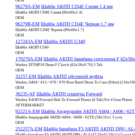
OEM
96279A-EM
Шайба АКПП CD4E Синяя 1.4 мм
Шайба АКПП CD4E Синяя (89x60x1.4)
OEM
96279B-EM
Шайба АКПП CD4E Черная 1.7 мм
Шайба АКПП CD4E Черная (89x60x1.7)
OEM
127243A-EM
Шайба АКПП U340
Шайба АКПП U340
OEM
179270A-EM
Шайба АКПП барабана сцепления F 62x58x9
Washer, ZF5HP18 Drum F Clutch (62x58x9.70) 3 Tab
OEM
32257-EM
Шайба АКПП обгонной муфты
Washer, A404 / 413 / 470 / 670 Rear Band Drum To Case (Fiber) (134x10
OEM
36235-AF
Шайба АКПП планеты Forward
Washer, E4OD Forward Hub To Forward Planet (4 Tab) For 4 Gear Planet
AFTERMARKET
92221A-EM
Шайба Андердрайв АКПП A604 / A606 / 62TE
Шайба Андердрайв АКПП A604 / A606 / 62TE (58x32x1 3 уса)
OEM
252257A-EM
Шайба барабана F3 АКПП АКПП DP0 / AL
Шайба барабана F3 АКПП АКПП DP0 / AL4 (47.50x62.50x1) (2 уха) 1