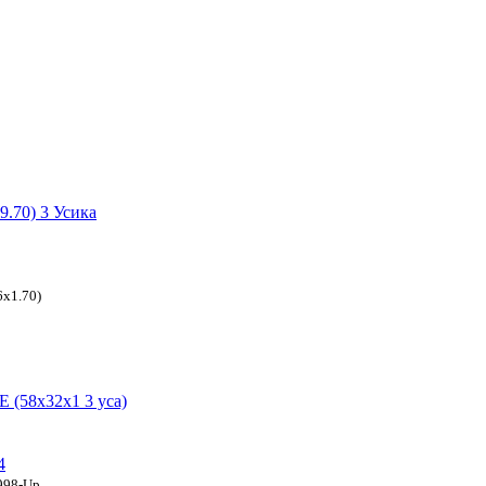
.70) 3 Усика
6x1.70)
 (58x32x1 3 уса)
4
998-Up