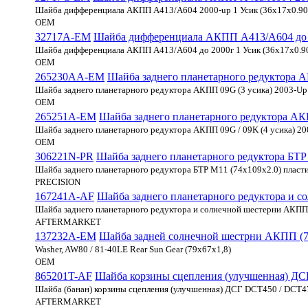
Шайба дифференциала АКПП A413/A604 2000-up 1 Усик (36x17x0.90
OEM
32717A-EM
Шайба дифференциала АКПП A413/A604 до 20
Шайба дифференциала АКПП A413/A604 до 2000г 1 Усик (36x17x0.9
OEM
265230AA-EM
Шайба заднего планетарного редуктора А
Шайба заднего планетарного редуктора АКПП 09G (3 усика) 2003-Up
OEM
265251A-EM
Шайба заднего планетарного редуктора АКП
Шайба заднего планетарного редуктора АКПП 09G / 09K (4 усика) 2
OEM
306221N-PR
Шайба заднего планетарного редуктора БТР
Шайба заднего планетарного редуктора БТР М11 (74x109x2.0) пласт
PRECISION
167241A-AF
Шайба заднего планетарного редуктора и с
Шайба заднего планетарного редуктора и солнечной шестерни АКПП U1
AFTERMARKET
137232A-EM
Шайба задней солнечной шестрни АКПП (7
Washer, AW80 / 81-40LE Rear Sun Gear (79x67x1,8)
OEM
865201T-AF
Шайба корзины сцепления (улучшенная) Д
Шайба (банан) корзины сцепления (улучшенная) ДСГ DCT450 / DCT4
AFTERMARKET