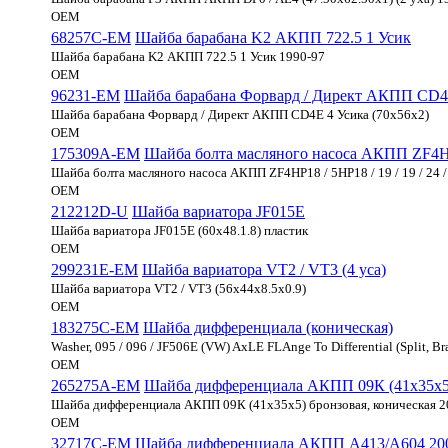
OEM
68257C-EM
Шайба барабана K2 АКПП 722.5 1 Усик
Шайба барабана K2 АКПП 722.5 1 Усик 1990-97
OEM
96231-EM
Шайба барабана Форвард / Директ АКПП CD4
Шайба барабана Форвард / Директ АКПП CD4E 4 Усика (70x56x2)
OEM
175309A-EM
Шайба болта масляного насоса АКПП ZF4HP18 /
Шайба болта масляного насоса АКПП ZF4HP18 / 5HP18 / 19 / 19 / 24 / 6
OEM
212212D-U
Шайба вариатора JF015E
Шайба вариатора JF015E (60х48.1.8) пластик
OEM
299231E-EM
Шайба вариатора VT2 / VT3 (4 уса)
Шайба вариатора VT2 / VT3 (56х44х8.5х0.9)
OEM
183275C-EM
Шайба дифференциала (коническая)
Washer, 095 / 096 / JF506E (VW) AxLE FLAnge To Differential (Split, B
OEM
265275A-EM
Шайба дифференциала АКПП 09К (41x35x5)
Шайба дифференциала АКПП 09К (41x35x5) бронзовая, коническая 
OEM
32717C-EM
Шайба дифференциала АКПП A413/A604 2000-