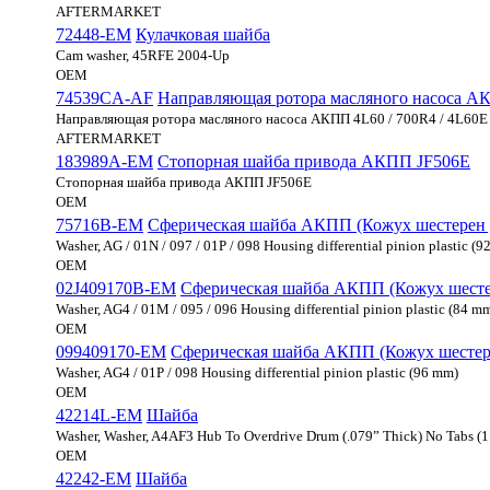
AFTERMARKET
72448-EM
Кулачковая шайба
Cam washer, 45RFE 2004-Up
OEM
74539CA-AF
Направляющая ротора масляного насоса АКПП
Направляющая ротора масляного насоса АКПП 4L60 / 700R4 / 4L60E /
AFTERMARKET
183989A-EM
Стопорная шайба привода АКПП JF506E
Стопорная шайба привода АКПП JF506E
OEM
75716B-EM
Сферическая шайба АКПП (Кожух шестерен ди
Washer, AG / 01N / 097 / 01P / 098 Housing differential pinion plastic (
OEM
02J409170B-EM
Сферическая шайба АКПП (Кожух шестер
Washer, AG4 / 01M / 095 / 096 Housing differential pinion plastic (84 m
OEM
099409170-EM
Сферическая шайба АКПП (Кожух шестере
Washer, AG4 / 01P / 098 Housing differential pinion plastic (96 mm)
OEM
42214L-EM
Шайба
Washer, Washer, A4AF3 Hub To Overdrive Drum (.079” Thick) No Tabs (
OEM
42242-EM
Шайба