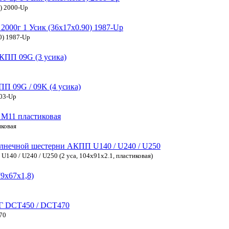
) 2000-Up
00г 1 Усик (36x17x0.90) 1987-Up
0) 1987-Up
КПП 09G (3 усика)
П 09G / 09K (4 усика)
003-Up
 М11 пластиковая
иковая
олнечной шестерни АКПП U140 / U240 / U250
40 / U240 / U250 (2 уса, 104x91x2.1, пластиковая)
9x67x1,8)
СГ DCT450 / DCT470
70