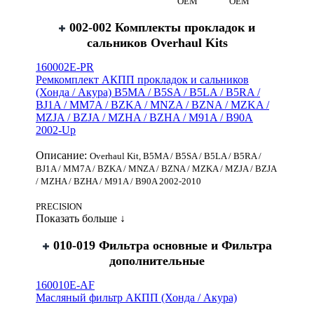
OEM
OEM
002-002 Комплекты прокладок и
сальников Overhaul Kits
160002E-PR
Ремкомплект АКПП прокладок и сальников
(Хонда / Акура) B5MA / B5SA / B5LA / B5RA /
BJ1A / MM7A / BZKA / MNZA / BZNA / MZKA /
MZJA / BZJA / MZHA / BZHA / M91A / B90A
2002-Up
Описание:
Overhaul Kit, B5MA / B5SA / B5LA / B5RA /
BJ1A / MM7A / BZKA / MNZA / BZNA / MZKA / MZJA / BZJA
/ MZHA / BZHA / M91A / B90A 2002-2010
PRECISION
Показать больше ↓
010-019 Фильтра основные и Фильтра
дополнительные
160010E-AF
Масляный фильтр АКПП (Хонда / Акура)