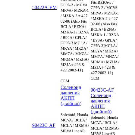
Fits BZKA-5 /
GPPA-2 / MCVA
50422A-EM
GPPA-2 / MCVA
MRVA / MZKA-1
MRVA / MZKA-1
/ MZKA-2 # 427
/ MZKA-2 # 427
02-06 (Also Fits
02-06 (Also Fits
BCLA / BZNA /
BCLA / BZNA /
MZKA-1 / BZNA
MZKA-1 / BZNA
/ B90A / GPLA /
/ B90A / GPLA /
GPPA-3 MCLA /
GPPA-3 MCLA /
MKYA / MKZA /
MKYA / MKZA /
MM7A / MNZA /
MM7A / MNZA /
MRMA / MZHA /
MRMA / MZHA /
MZJA # 423 &
MZJA # 423 &
427 2002-11)
427 2002-11)
OEM
OEM
Соленоид
90423C-AF
давления
Соленоид
АКПП
давления
(двойной)
АКПП
(двойной)
Solenoid, Honda
Solenoid, Honda
MCVA / BCLA /
MCVA / BCLA /
90423C-AF
MCLA / MRMA /
MCLA / MRMA /
MRVA LineAR
MRVA LineAR