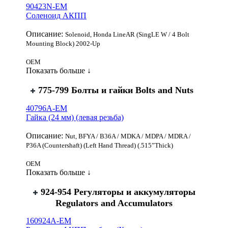
90423N-EM
Соленоид АКПП
Описание:
Solenoid, Honda LineAR (SingLE W / 4 Bolt
Mounting Block) 2002-Up
OEM
Показать больше ↓
775-799 Болты и гайки Bolts аnd Nuts
40796A-EM
Гайка (24 мм) (левая резьба)
Описание:
Nut, BFYA / B36A / MDKA / MDPA / MDRA /
P36A (Countershaft) (Left Hand Thread) (.515”Thick)
OEM
Показать больше ↓
924-954 Регуляторы и аккумуляторы
Regulators аnd Accumulators
160924A-EM