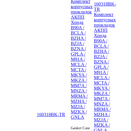
Комплект
160318BK-
корпусных
TR
прокладок
Комплект
АКПП
корпусных
Хонда
прокладок
B90A /
АКПП
BCLA /
Хонда
BZHA /
B90A /
BZJA /
BCLA /
BZNA /
BZHA /
GPLA /
BZJA /
M91A /
BZNA /
MCLA /
GPLA /
MCTA /
M91A /
MKYA /
MCLA /
MKZA /
MCTA /
MM7A /
MKYA /
MNZA /
MKZA /
MRMA /
MM7A /
MZHA /
MNZA /
MZJA /
MRMA /
MZKA /
160318BK-TR
MZHA /
GNLA
MZJA /
MZKA /
Gasket Case
GNLA