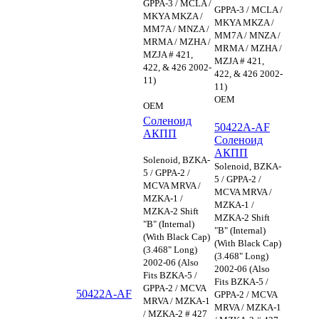
GPPA-3 / MCLA /
GPPA-3 / MCLA /
MKYA MKZA /
MKYA MKZA /
MM7A / MNZA /
MM7A / MNZA /
MRMA / MZHA /
MRMA / MZHA /
MZJA # 421,
MZJA # 421,
422, & 426 2002-
422, & 426 2002-
11)
11)
OEM
OEM
Соленоид
50422A-AF
АКПП
Соленоид
АКПП
Solenoid, BZKA-
Solenoid, BZKA-
5 / GPPA-2 /
5 / GPPA-2 /
MCVA MRVA /
MCVA MRVA /
MZKA-1 /
MZKA-1 /
MZKA-2 Shift
MZKA-2 Shift
"B" (Internal)
"B" (Internal)
(With Black Cap)
(With Black Cap)
(3.468" Long)
(3.468" Long)
2002-06 (Also
2002-06 (Also
Fits BZKA-5 /
Fits BZKA-5 /
GPPA-2 / MCVA
50422A-AF
GPPA-2 / MCVA
MRVA / MZKA-1
MRVA / MZKA-1
/ MZKA-2 # 427