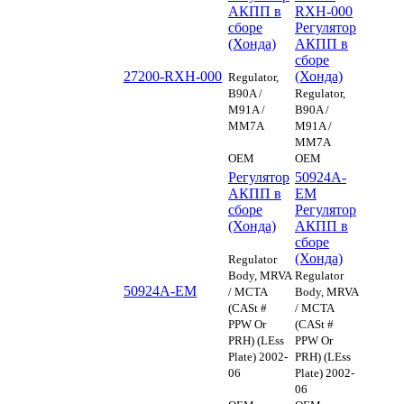
АКПП в
RXH-000
сборе
Регулятор
(Хонда)
АКПП в
сборе
27200-RXH-000
(Хонда)
Regulator,
B90A /
Regulator,
M91A /
B90A /
MM7A
M91A /
MM7A
OEM
OEM
Регулятор
50924A-
АКПП в
EM
сборе
Регулятор
(Хонда)
АКПП в
сборе
(Хонда)
Regulator
Body, MRVA
Regulator
50924A-EM
/ MCTA
Body, MRVA
(CASt #
/ MCTA
PPW Or
(CASt #
PRH) (LEss
PPW Or
Plate) 2002-
PRH) (LEss
06
Plate) 2002-
06