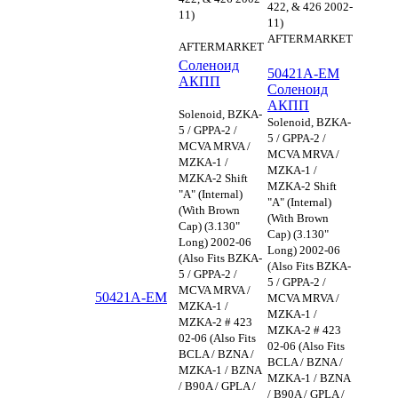
422, & 426 2002-
11)
11)
AFTERMARKET
AFTERMARKET
Соленоид
50421A-EM
АКПП
Соленоид
АКПП
Solenoid, BZKA-
Solenoid, BZKA-
5 / GPPA-2 /
5 / GPPA-2 /
MCVA MRVA /
MCVA MRVA /
MZKA-1 /
MZKA-1 /
MZKA-2 Shift
MZKA-2 Shift
"A" (Internal)
"A" (Internal)
(With Brown
(With Brown
Cap) (3.130"
Cap) (3.130"
Long) 2002-06
Long) 2002-06
(Also Fits BZKA-
(Also Fits BZKA-
5 / GPPA-2 /
5 / GPPA-2 /
MCVA MRVA /
50421A-EM
MCVA MRVA /
MZKA-1 /
MZKA-1 /
MZKA-2 # 423
MZKA-2 # 423
02-06 (Also Fits
02-06 (Also Fits
BCLA / BZNA /
BCLA / BZNA /
MZKA-1 / BZNA
MZKA-1 / BZNA
/ B90A / GPLA /
/ B90A / GPLA /