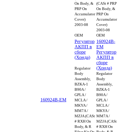
On Body, &
(CASt # PRP
PRP On
On Body, &
Accumulator
PRP On
Cover)
Accumulator
2003-08
Cover)
2003-08
OEM
OEM
Регулятор
160924B-
АКПП в
EM
сборе
Регулятор
(Хонда)
АКПП в
сборе
(Хонда)
Regulator
Body
Regulator
Assembly,
Body
BZKA-1
Assembly,
B90A /
BZKA-1
GPLA /
B90A /
160924B-EM
MCLA /
GPLA /
MKYA /
MCLA /
MM7A /
MKYA /
MZJA (CASt
MM7A /
# RXH On
MZJA (CASt
Body, & R
# RXH On
Filter Kit On
Body, & R