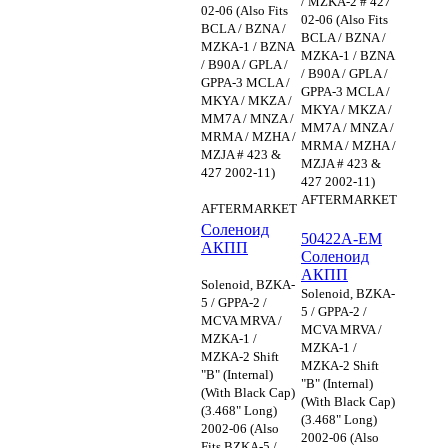
/ MZKA-2 # 427
02-06 (Also Fits
02-06 (Also Fits
BCLA / BZNA /
BCLA / BZNA /
MZKA-1 / BZNA
MZKA-1 / BZNA
/ B90A / GPLA /
/ B90A / GPLA /
GPPA-3 MCLA /
GPPA-3 MCLA /
MKYA / MKZA /
MKYA / MKZA /
MM7A / MNZA /
MM7A / MNZA /
MRMA / MZHA /
MRMA / MZHA /
MZJA # 423 &
MZJA # 423 &
427 2002-11)
427 2002-11)
AFTERMARKET
AFTERMARKET
Соленоид
50422A-EM
АКПП
Соленоид
АКПП
Solenoid, BZKA-
Solenoid, BZKA-
5 / GPPA-2 /
5 / GPPA-2 /
MCVA MRVA /
MCVA MRVA /
MZKA-1 /
MZKA-1 /
MZKA-2 Shift
MZKA-2 Shift
"B" (Internal)
"B" (Internal)
(With Black Cap)
(With Black Cap)
(3.468" Long)
(3.468" Long)
2002-06 (Also
2002-06 (Also
Fits BZKA-5 /