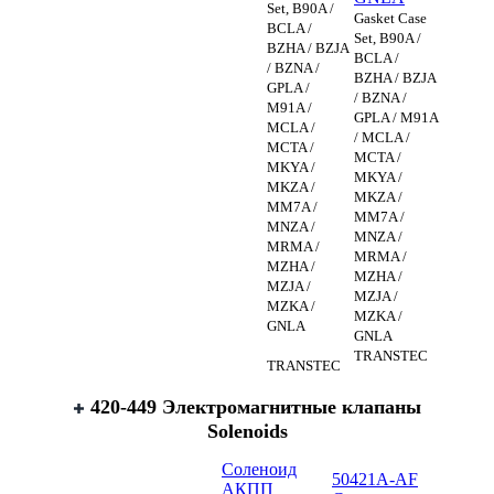
Set, B90A /
Gasket Case
BCLA /
Set, B90A /
BZHA / BZJA
BCLA /
/ BZNA /
BZHA / BZJA
GPLA /
/ BZNA /
M91A /
GPLA / M91A
MCLA /
/ MCLA /
MCTA /
MCTA /
MKYA /
MKYA /
MKZA /
MKZA /
MM7A /
MM7A /
MNZA /
MNZA /
MRMA /
MRMA /
MZHA /
MZHA /
MZJA /
MZJA /
MZKA /
MZKA /
GNLA
GNLA
TRANSTEC
TRANSTEC
420-449 Электромагнитные клапаны
Solenoids
Соленоид
50421A-AF
АКПП