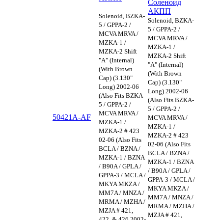
Соленоид
АКПП
Solenoid, BZKA-
Solenoid, BZKA-
5 / GPPA-2 /
5 / GPPA-2 /
MCVA MRVA /
MCVA MRVA /
MZKA-1 /
MZKA-1 /
MZKA-2 Shift
MZKA-2 Shift
"A" (Internal)
"A" (Internal)
(With Brown
(With Brown
Cap) (3.130"
Cap) (3.130"
Long) 2002-06
Long) 2002-06
(Also Fits BZKA-
(Also Fits BZKA-
5 / GPPA-2 /
5 / GPPA-2 /
MCVA MRVA /
50421A-AF
MCVA MRVA /
MZKA-1 /
MZKA-1 /
MZKA-2 # 423
MZKA-2 # 423
02-06 (Also Fits
02-06 (Also Fits
BCLA / BZNA /
BCLA / BZNA /
MZKA-1 / BZNA
MZKA-1 / BZNA
/ B90A / GPLA /
/ B90A / GPLA /
GPPA-3 / MCLA /
GPPA-3 / MCLA /
MKYA MKZA /
MKYA MKZA /
MM7A / MNZA /
MM7A / MNZA /
MRMA / MZHA /
MRMA / MZHA /
MZJA # 421,
MZJA # 421,
422, & 426 2002-