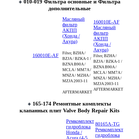
010-019 Фильтра основные и Фильтра
дополнительные
Масляный
160010E-AF
фильтр
Масляный
АКПП
фильтр
(Хонда /
АКПП
Акура)
(Хонда /
Акура)
Filter, BZHA /
160010E-AF
Filter, BZHA /
BZJA / BZKA-1 /
BZJA / BZKA-1 /
BZNA B90A /
BZNA B90A /
MCLA / MM7A /
MCLA / MM7A /
MNZA / MZHA /
MNZA / MZHA /
MZJA 2003-11
MZJA 2003-11
AFTERMARKET
AFTERMARKET
165-174 Ремонтные комплекты
клапанных плит Valve Body Repair Kits
Ремкомплект
80165A-TG
гидроблока
Ремкомплект
Honda /
гидроблока
Acura (4-5