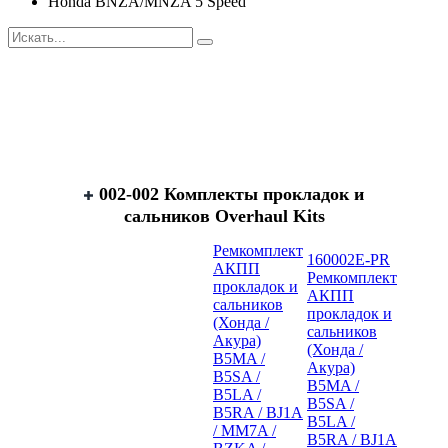
Honda BNZA/MNZA 5 Speed
002-002 Комплекты прокладок и
сальников Overhaul Kits
Ремкомплект
160002E-PR
АКПП
Ремкомплект
прокладок и
АКПП
сальников
прокладок и
(Хонда /
сальников
Акура)
(Хонда /
B5MA /
Акура)
B5SA /
B5MA /
B5LA /
B5SA /
B5RA / BJ1A
B5LA /
/ MM7A /
B5RA / BJ1A