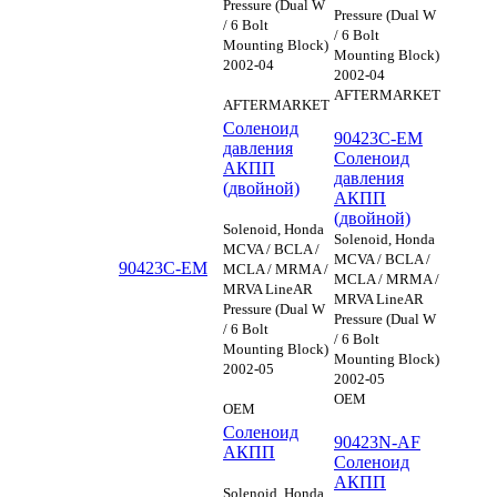
Pressure (Dual W
Pressure (Dual W
/ 6 Bolt
/ 6 Bolt
Mounting Block)
Mounting Block)
2002-04
2002-04
AFTERMARKET
AFTERMARKET
Соленоид
90423C-EM
давления
Соленоид
АКПП
давления
(двойной)
АКПП
(двойной)
Solenoid, Honda
Solenoid, Honda
MCVA / BCLA /
MCVA / BCLA /
90423C-EM
MCLA / MRMA /
MCLA / MRMA /
MRVA LineAR
MRVA LineAR
Pressure (Dual W
Pressure (Dual W
/ 6 Bolt
/ 6 Bolt
Mounting Block)
Mounting Block)
2002-05
2002-05
OEM
OEM
Соленоид
90423N-AF
АКПП
Соленоид
АКПП
Solenoid, Honda