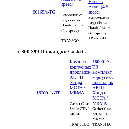
Honda /
speed)
Acura (4-5
80165A-TG
speed)
Ремкомплект
Ремкомплект
гидроблока
гидроблока
Honda / Acura
Honda / Acura
(4-5 speed)
(4-5 speed)
TRANSGO
TRANSGO
300-399 Прокладки Gaskets
Комплект
160001A-
корпусных
TR
прокладок
Комплект
АКПП
корпусных
Хонда
прокладок
MCTA /
АКПП
160001A-TR
MRMA
Хонда
MCTA /
MRMA
Gasket Case
Set, MCTA /
Gasket Case
MRMA
Set, MCTA /
MRMA
TRANSTEC
TRANSTEC