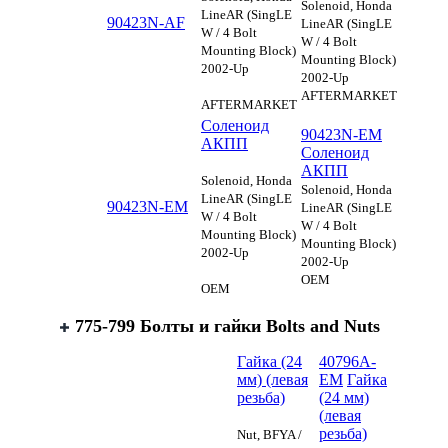
Solenoid, Honda
LineAR (SingLE
90423N-AF
LineAR (SingLE
W / 4 Bolt
W / 4 Bolt
Mounting Block)
Mounting Block)
2002-Up
2002-Up
AFTERMARKET
AFTERMARKET
Соленоид
90423N-EM
АКПП
Соленоид
АКПП
Solenoid, Honda
Solenoid, Honda
LineAR (SingLE
90423N-EM
LineAR (SingLE
W / 4 Bolt
W / 4 Bolt
Mounting Block)
Mounting Block)
2002-Up
2002-Up
OEM
OEM
775-799 Болты и гайки Bolts аnd Nuts
Гайка (24
40796A-
мм) (левая
EM
Гайка
резьба)
(24 мм)
(левая
резьба)
Nut, BFYA /