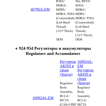
B36A /
Nut, BFYA /
MDKA /
B36A /
40796A-EM
MDPA /
MDKA /
MDRA / P36A
MDPA /
(Countershaft)
MDRA / P36A
(Left Hand
(Countershaft)
Thread)
(Left Hand
(.515”Thick)
Thread)
(.515”Thick)
OEM
OEM
924-954 Регуляторы и аккумуляторы
Regulators аnd Accumulators
Регулятор
160924A-
АКПП в
EM
сборе
Регулятор
(Хонда)
АКПП в
сборе
(Хонда)
Regulator
Body
Regulator
Assembly,
Body
BCLA /
Assembly,
160924A-EM
MCTA
BCLA /
(CASt # PRP
MCTA