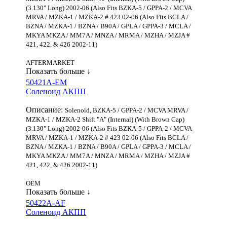
(3.130" Long) 2002-06 (Also Fits BZKA-5 / GPPA-2 / MCVA
MRVA / MZKA-1 / MZKA-2 # 423 02-06 (Also Fits BCLA /
BZNA / MZKA-1 / BZNA / B90A / GPLA / GPPA-3 / MCLA /
MKYA MKZA / MM7A / MNZA / MRMA / MZHA / MZJA #
421, 422, & 426 2002-11)
AFTERMARKET
Показать больше ↓
50421A-EM
Соленоид АКПП
Описание:
Solenoid, BZKA-5 / GPPA-2 / MCVA MRVA /
MZKA-1 / MZKA-2 Shift "A" (Internal) (With Brown Cap)
(3.130" Long) 2002-06 (Also Fits BZKA-5 / GPPA-2 / MCVA
MRVA / MZKA-1 / MZKA-2 # 423 02-06 (Also Fits BCLA /
BZNA / MZKA-1 / BZNA / B90A / GPLA / GPPA-3 / MCLA /
MKYA MKZA / MM7A / MNZA / MRMA / MZHA / MZJA #
421, 422, & 426 2002-11)
OEM
Показать больше ↓
50422A-AF
Соленоид АКПП