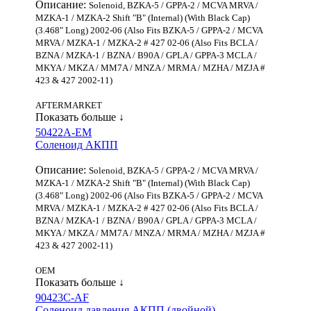
Описание:
Solenoid, BZKA-5 / GPPA-2 / MCVA MRVA /
MZKA-1 / MZKA-2 Shift "B" (Internal) (With Black Cap)
(3.468" Long) 2002-06 (Also Fits BZKA-5 / GPPA-2 / MCVA
MRVA / MZKA-1 / MZKA-2 # 427 02-06 (Also Fits BCLA /
BZNA / MZKA-1 / BZNA / B90A / GPLA / GPPA-3 MCLA /
MKYA / MKZA / MM7A / MNZA / MRMA / MZHA / MZJA #
423 & 427 2002-11)
AFTERMARKET
Показать больше ↓
50422A-EM
Соленоид АКПП
Описание:
Solenoid, BZKA-5 / GPPA-2 / MCVA MRVA /
MZKA-1 / MZKA-2 Shift "B" (Internal) (With Black Cap)
(3.468" Long) 2002-06 (Also Fits BZKA-5 / GPPA-2 / MCVA
MRVA / MZKA-1 / MZKA-2 # 427 02-06 (Also Fits BCLA /
BZNA / MZKA-1 / BZNA / B90A / GPLA / GPPA-3 MCLA /
MKYA / MKZA / MM7A / MNZA / MRMA / MZHA / MZJA #
423 & 427 2002-11)
OEM
Показать больше ↓
90423C-AF
Соленоид давления АКПП (двойной)