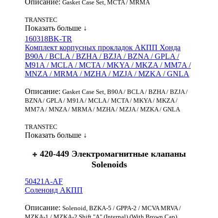
Описание:
Gasket Case Set, MCTA / MRMA
TRANSTEC
Показать больше ↓
160318BK-TR
Комплект корпусных прокладок АКПП Хонда
B90A / BCLA / BZHA / BZJA / BZNA / GPLA /
M91A / MCLA / MCTA / MKYA / MKZA / MM7A /
MNZA / MRMA / MZHA / MZJA / MZKA / GNLA
Описание:
Gasket Case Set, B90A / BCLA / BZHA / BZJA /
BZNA / GPLA / M91A / MCLA / MCTA / MKYA / MKZA /
MM7A / MNZA / MRMA / MZHA / MZJA / MZKA / GNLA
TRANSTEC
Показать больше ↓
420-449 Электромагнитные клапаны
Solenoids
50421A-AF
Соленоид АКПП
Описание:
Solenoid, BZKA-5 / GPPA-2 / MCVA MRVA /
MZKA-1 / MZKA-2 Shift "A" (Internal) (With Brown Cap)