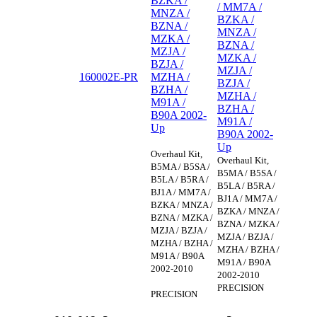
BZKA /
/ MM7A /
MNZA /
BZKA /
BZNA /
MNZA /
MZKA /
BZNA /
MZJA /
MZKA /
BZJA /
MZJA /
160002E-PR
MZHA /
BZJA /
BZHA /
MZHA /
M91A /
BZHA /
B90A 2002-
M91A /
Up
B90A 2002-
Up
Overhaul Kit,
Overhaul Kit,
B5MA / B5SA /
B5MA / B5SA /
B5LA / B5RA /
B5LA / B5RA /
BJ1A / MM7A /
BJ1A / MM7A /
BZKA / MNZA /
BZKA / MNZA /
BZNA / MZKA /
BZNA / MZKA /
MZJA / BZJA /
MZJA / BZJA /
MZHA / BZHA /
MZHA / BZHA /
M91A / B90A
M91A / B90A
2002-2010
2002-2010
PRECISION
PRECISION