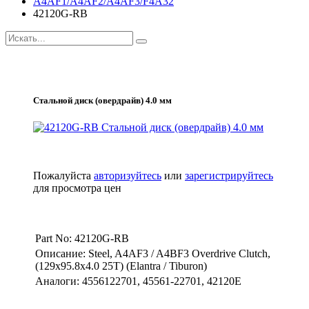
A4AF1/A4AF2/A4AF3/F4A32
42120G-RB
Стальной диск (овердрайв) 4.0 мм
Пожалуйста
авторизуйтесь
или
зарегистрируйтесь
для просмотра цен
Part No: 42120G-RB
Описание: Steel, A4AF3 / A4BF3 Overdrive Clutch,
(129x95.8x4.0 25T) (Elantra / Tiburon)
Аналоги: 4556122701, 45561-22701, 42120E