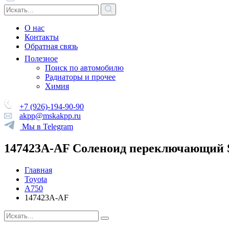
О нас
Контакты
Обратная связь
Полезное
Поиск по автомобилю
Радиаторы и прочее
Химия
+7 (926)-194-90-90
akpp@mskakpp.ru
Мы в Telegram
147423A-AF Соленоид переключающий 
Главная
Toyota
A750
147423A-AF