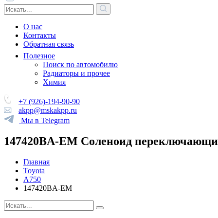
О нас
Контакты
Обратная связь
Полезное
Поиск по автомобилю
Радиаторы и прочее
Химия
+7 (926)-194-90-90
akpp@mskakpp.ru
Мы в Telegram
147420BA-EM Соленоид переключающи
Главная
Toyota
A750
147420BA-EM